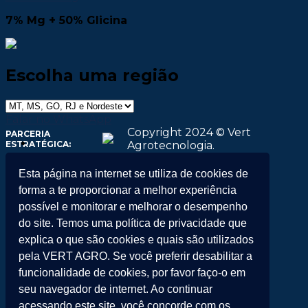
7% Mg + 50% Glicina
Escolha uma região
Falar no WhatsApp
Copyright 2024 © Vert
PARCERIA
ESTRATÉGICA:
Agrotecnologia.
Tecnologia
Esta página na internet se utiliza de cookies de
Zenith
forma a te proporcionar a melhor experiência
Luminaa
possível e monitorar e melhorar o desempenho
Estratégias
Compromisso
do site. Temos uma política de privacidade que
Contatos
explica o que são cookies e quais são utilizados
Entrar
pela VERT AGRO. Se você preferir desabilitar a
Pesquisar
funcionalidade de cookies, por favor faço-o em
por:
seu navegador de internet. Ao continuar
Entrar
acessando este site, você concorde com os