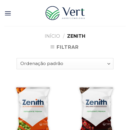
Skip
to
content
INÍCIO
/
ZENITH
FILTRAR