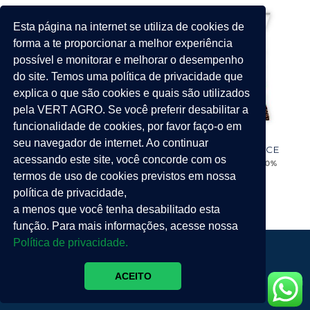
Esta página na internet se utiliza de cookies de
forma a te proporcionar a melhor experiência
possível e monitorar e melhorar o desempenho
do site. Temos uma política de privacidade que
explica o que são cookies e quais são utilizados
pela VERT AGRO. Se você preferir desabilitar a
funcionalidade de cookies, por favor faço-o em
seu navegador de internet. Ao continuar
Zenith INTENSE
Zenith RESISTANCE
acessando este site, você concorde com os
9% Cu + 6% Fe + 5% Mn + 1%
7% Cu + 14% Zn + 40%
Zn + 30% Glicina
Glicina
termos de uso de cookies previstos em nossa
política de privacidade,
a menos que você tenha desabilitado esta
função. Para mais informações, acesse nossa
Política de privacidade.
PARCERIA ESTRATÉGICA:
ACEITO
Copyright 2024 © Vert Agrotecnologia.